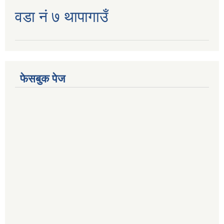
वडा नं ७ थापागाउँ
फेसबुक पेज