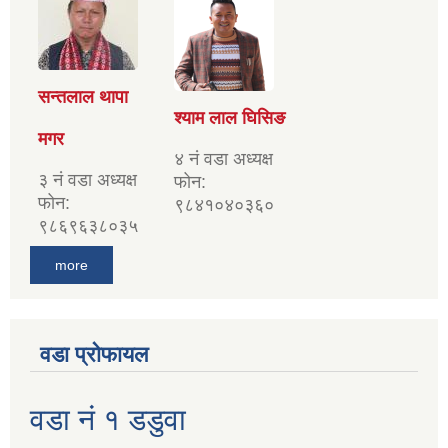
सन्तलाल थापा
श्याम लाल घिसिङ
मगर
४ नं वडा अध्यक्ष
३ नं वडा अध्यक्ष
फोन:
फोन:
९८४१०४०३६०
९८६९६३८०३५
more
वडा प्रोफायल
वडा नं १ डडुवा