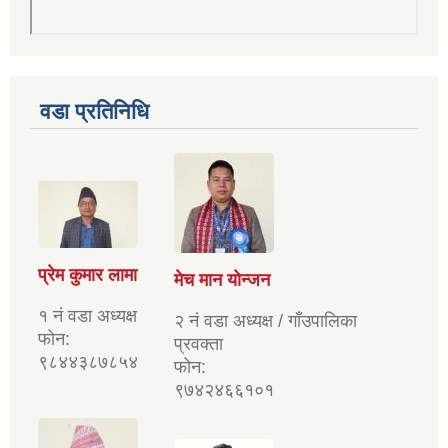
वडा प्रतिनिधि
प्रेम कुमार लामा
मेच मान योन्जन
१ नं वडा अध्यक्ष
२ नं वडा अध्यक्ष / गाँउपालिका
फोन:
प्रवक्ता
९८४४३८७८५४
फोन:
९७४२४६६१०१