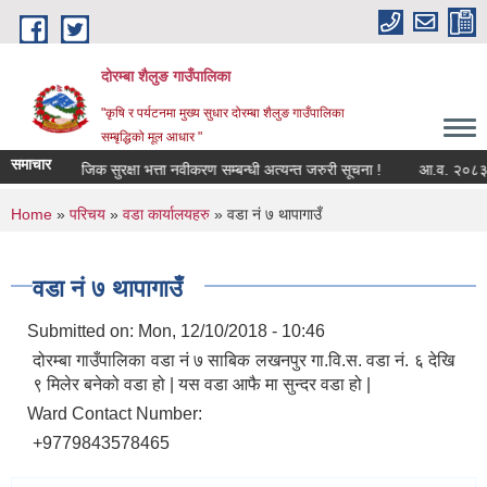
Skip to main content
दोरम्बा शैलुङ गाउँपालिका
"कृषि र पर्यटनमा मुख्य सुधार दोरम्बा शैलुङ गाउँपालिका
सम्बृद्धिको मूल आधार "
समाचार
सामाजिक सुरक्षा भत्ता नवीकरण सम्बन्धी अत्यन्त जरुरी सूचना !
आ.व. २०८३/८४ क
You are here
Home
»
परिचय
»
वडा कार्यालयहरु
» वडा नं ७ थापागाउँ
वडा नं ७ थापागाउँ
Submitted on:
Mon, 12/10/2018 - 10:46
दोरम्बा गाउँपालिका वडा नं ७ साबिक लखनपुर गा.वि.स. वडा नं. ६ देखि
९ मिलेर बनेको वडा हो | यस वडा आफै मा सुन्दर वडा हो |
Ward Contact Number:
+9779843578465