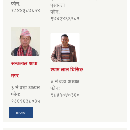
फोन:
प्रवक्ता
९८४४३८७८५४
फोन:
९७४२४६६१०१
सन्तलाल थापा
श्याम लाल घिसिङ
मगर
४ नं वडा अध्यक्ष
३ नं वडा अध्यक्ष
फोन:
फोन:
९८४१०४०३६०
९८६९६३८०३५
more