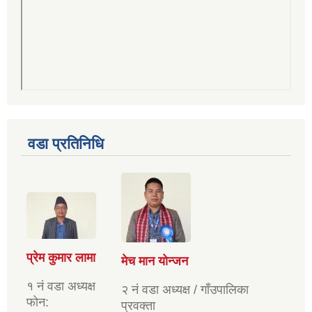
वडा प्रतिनिधि
प्रेम कुमार लामा
मेच मान योन्जन
१ नं वडा अध्यक्ष
२ नं वडा अध्यक्ष / गाँउपालिका
फोन:
प्रवक्ता