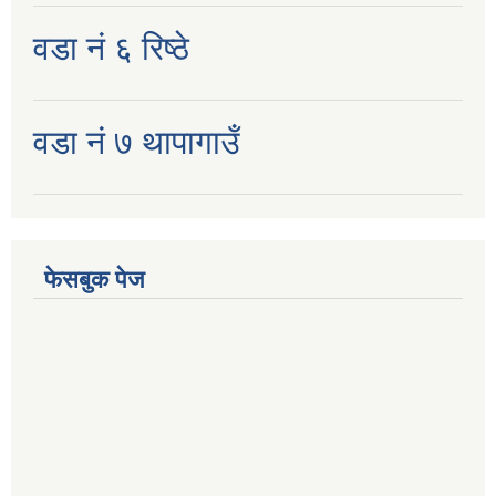
वडा नं ६ रिष्ठे
वडा नं ७ थापागाउँ
फेसबुक पेज