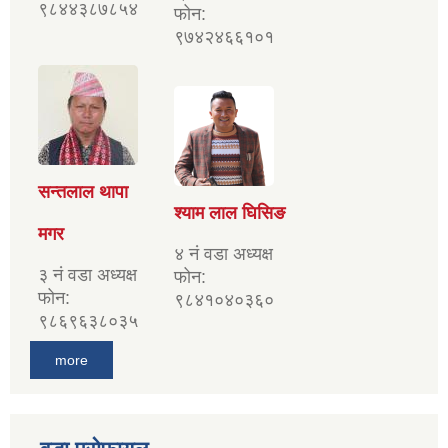
९८४४३८७८५४
फोन:
९७४२४६६१०१
सन्तलाल थापा
श्याम लाल घिसिङ
मगर
४ नं वडा अध्यक्ष
३ नं वडा अध्यक्ष
फोन:
फोन:
९८४१०४०३६०
९८६९६३८०३५
more