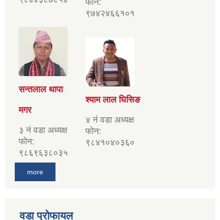
फोन:
९७४२४६६१०१
सन्तलाल थापा
श्याम लाल घिसिङ
मगर
४ नं वडा अध्यक्ष
३ नं वडा अध्यक्ष
फोन:
फोन:
९८४१०४०३६०
९८६९६३८०३५
more
वडा प्रोफायल