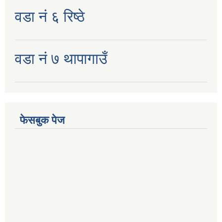
वडा नं ६ रिष्ठे
वडा नं ७ थापागाउँ
फेसबुक पेज