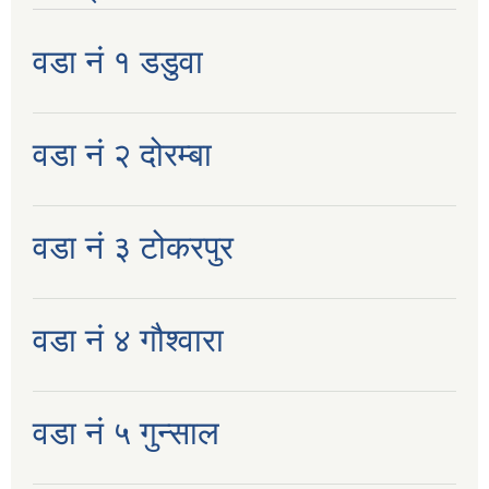
वडा नं १ डडुवा
वडा नं २ दोरम्बा
वडा नं ३ टोकरपुर
वडा नं ४ गौश्वारा
वडा नं ५ गुन्साल