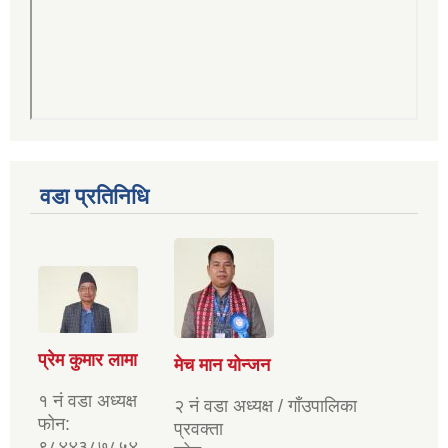
वडा प्रतिनिधि
प्रेम कुमार लामा
मेच मान योन्जन
१ नं वडा अध्यक्ष
२ नं वडा अध्यक्ष / गाँउपालिका
फोन:
प्रवक्ता
९८४४३८७८५४