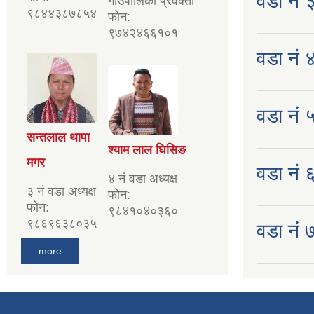
वडा नं 
गाँउपालिका प्रवक्ता
९८४४३८७८५४
फोन:
९७४२४६६१०१
वडा नं ४
वडा नं ५
सन्तलाल थापा
श्याम लाल घिसिङ
मगर
वडा नं ६ 
४ नं वडा अध्यक्ष
३ नं वडा अध्यक्ष
फोन:
फोन:
९८४१०४०३६०
९८६९६३८०३५
वडा नं ७
more