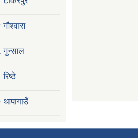
३ टोकरपुर
 गौश्वारा
 गुन्साल
रिष्ठे
 थापागाउँ