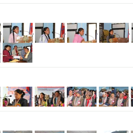
,
,
,
,
,
,
,
,
,
,
,