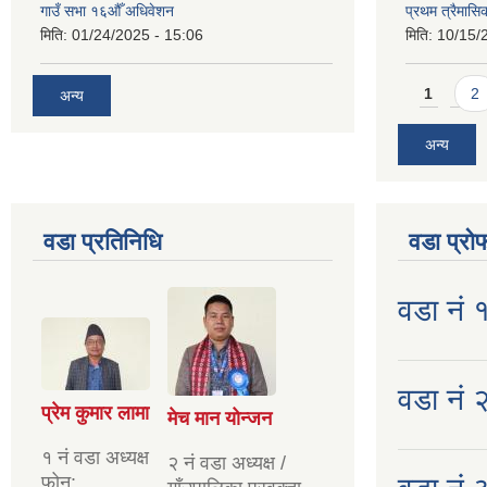
गाउँ सभा १६औँ अधिवेशन
प्रथम त्रैमास
मिति:
01/24/2025 - 15:06
मिति:
10/15/
Pages
1
2
अन्य
अन्य
वडा प्रतिनिधि
वडा प्रो
वडा नं 
वडा नं २
प्रेम कुमार लामा
मेच मान योन्जन
१ नं वडा अध्यक्ष
२ नं वडा अध्यक्ष /
फोन: