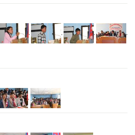
,
,
,
,
,