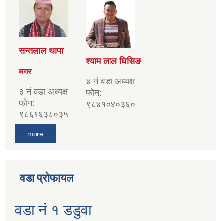
सन्तलाल थापा
श्याम लाल घिसिङ
मगर
४ नं वडा अध्यक्ष
३ नं वडा अध्यक्ष
फोन:
फोन:
९८४१०४०३६०
९८६९६३८०३५
more
वडा प्रोफायल
वडा नं १ डडुवा