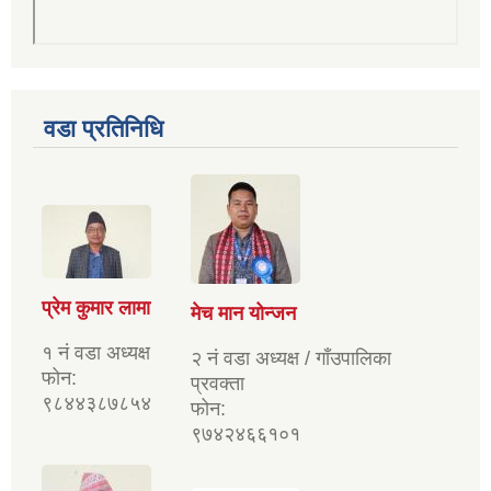
वडा प्रतिनिधि
प्रेम कुमार लामा
मेच मान योन्जन
१ नं वडा अध्यक्ष
२ नं वडा अध्यक्ष / गाँउपालिका
फोन:
प्रवक्ता
९८४४३८७८५४
फोन:
९७४२४६६१०१