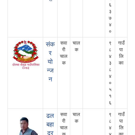
६
३
७
४
०
सवा
चाल
९
गाउँ
संक
री
क
८
पा
र
चाल
४
लि
यो
क
३
का
न्ज
८
४
न
०
५
१
६
सवा
चाल
९
गाउँ
ढल
री
क
८
पा
बहा
चाल
४
लि
दुर
क
४
का