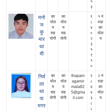
५
३
का
का
९
१ नं
मनो
र्याल
र्याल
८
वडा
ज
य
य
४
का
कु
सह
सह
०
र्याल
मार
योगी
योगी
२
य
३
था
१
मी
९
१
०
का
का
thapam
९
२ नं
निर्म
र्याल
र्याल
agarnir
८
वडा
ला
य
य
mala82
४
का
था
सह
सह
5@gma
४
र्याल
पा
योगी
योगी
il.com
३
य
८
मगर
८