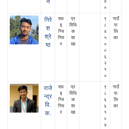
न
४
०
सव
प्र
९
गाउँ
निरे
इ
विधि
८
पा
श
न्जि
क
४
लि
श्रे
निय
शा
५
का
ष्ठ
र
खा
०
०
६
२
१
०
सव
प्र
९
गाउँ
राजे
इ
विधि
८
पा
न्द्र
न्जि
क
६
लि
वि.
निय
शा
६
का
क.
र
खा
१
०
४