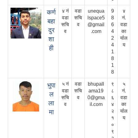
४ नं
वडा
unequa
9
४
कर्ण
वडा
सचि
lspace5
8
नं.
बहा
सचि
व
@gmail
6
वडा
दुर
व
.com
4
का
शा
2
र्याल
4
य
ही
1
8
1
8
५ नं
वडा
bhupall
९
५
भुपा
वडा
सचि
ama19
८
नं.
ल
सचि
व
0@gma
६
वडा
ला
व
il.com
४
का
मा
२
र्याल
१
य
०
९