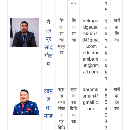
न्द्र
१
५
शि
शि
netraps
९
गाउँ
ने
क्षा
क्षा
dgauta
८
पा
त्र
शा
शा
m3657
४
लि
प्र
खा
खा
0@gma
१
का
साद
प्रमु
il.com
८
ख
edu.dor
६
गौत
ambam
८
म
un@gm
६
ail.com
६
१
सूच
सुच
doramb
9
गाउँ
आयु
ना
ना
amun@
8
पा
श
तथा
प्रा
gmail.c
5
लि
ता
संचा
विधि
om
4
का
माङ
र
शा
0
प्र
खा
4
विधि
3