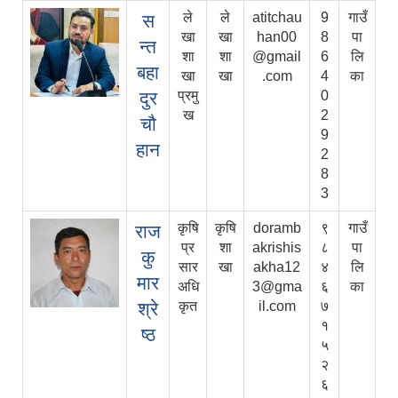
ले
ले
atitchau
9
गाउँ
स
खा
खा
han00
8
पा
न्त
शा
शा
@gmail
6
लि
बहा
खा
खा
.com
4
का
दुर
प्रमु
0
ख
2
चौ
9
हान
2
8
3
कृषि
कृषि
doramb
९
गाउँ
राज
प्र
शा
akrishis
८
पा
कु
सार
खा
akha12
४
लि
मार
अधि
3@gma
६
का
श्रे
कृत
il.com
७
१
ष्ठ
५
२
६