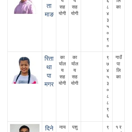
य
य
६
लि
ता
सह
सह
८
का
माङ
योगी
योगी
४
३
५
०
९
०
का
का
९
गाउँ
रिता
र्याल
र्याल
७
पा
था
य
य
४
लि
पा
सह
सह
५
का
मगर
योगी
योगी
३
०
८
८
९
६
नाय
पशु
९
१ र
दिने