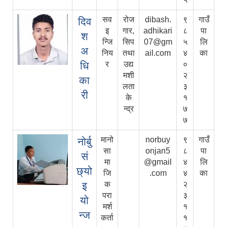
सव
रोज
dibash.
९
गाउँ
दिव
इ
गार,
adhikari
८
पा
श
न्जि
सिप
07@gm
५
लि
अ
निय
तथा
ail.com
४
का
धि
र
उद्य
०
मशी
२
का
लता
३
री
के
१
न्द्र
७
७
मानो
norbuy
९
गाउँ
नोर्बु
सा
onjan5
८
पा
सं
मा
@gmail
४
लि
छ्यो
जि
.com
४
का
इ
क
२
परा
३
यो
मर्श
१
न्ज
कर्ता
१