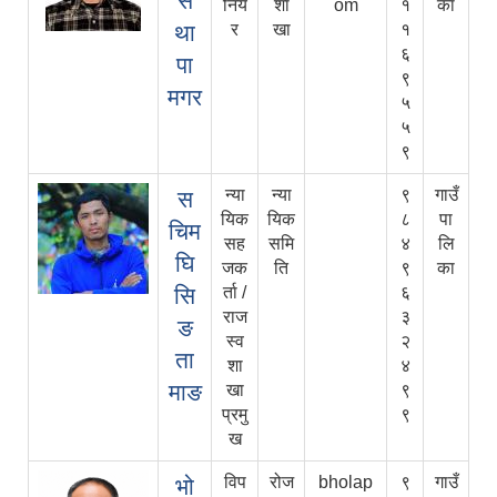
स
निय
शा
om
१
का
था
र
खा
१
६
पा
९
मगर
५
५
९
न्या
न्या
९
गाउँ
स
यिक
यिक
८
पा
चिम
सह
समि
४
लि
घि
जक
ति
९
का
सि
र्ता /
६
राज
३
ङ
स्व
२
ता
शा
४
माङ
खा
९
प्रमु
९
ख
विप
रोज
bholap
९
गाउँ
भो