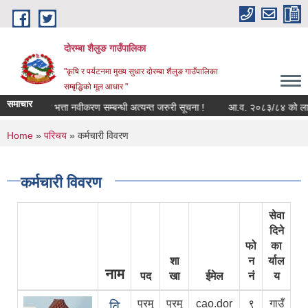
Skip to main content
दोरम्बा शैलुङ गाउँपालिका
"कृषि र पर्यटनमा मुख्य सुधार दोरम्बा शैलुङ गाउँपालिका
सम्बृद्धिको मूल आधार "
समाचार
ुरक्षा भत्ता नवीकरण सम्बन्धी अत्यन्त जरुरी सूचना !
आ.व. २०८३/८४ को लागि सूची दर्ता
You are here
Home
»
परिचय
» कर्मचारी विवरण
कर्मचारी विवरण
सेवा
दिने
फो
का
शा
न
र्याल
नाम
पद
खा
ईमेल
नं
य
प्रमु
प्रमु
cao.dor
९
गाउँ
वि