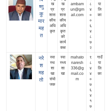
ख
ख
ambam
८
पा
ष्णु
प्र
प्र
un@gm
४
लि
कु
शास
शास
ail.com
०
का
मार
कीय
कीय
०
अधि
अधि
६
मह
कृत
कृत
४
त
को
८
कार्य
७
कक्ष
२
स्वा
स्वा
mahato
९
गाउँ
नरे
स्थ
स्थ्य
naresh
८
पा
श
शा
शा
336@g
४
लि
मह
खा
खा
mail.co
४
का
तो
संयो
m
०
जक
७
६
४
१
७