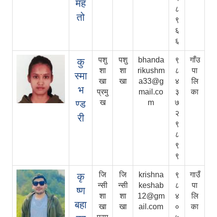
मह
८
तो
९
६
६
पशु
पशु
bhanda
९
गाँउ
कु
शा
शा
rikushm
८
पा
स्मा
खा
खा
a33@g
४
लि
भ
प्रमु
mail.co
३
का
ण्ड
ख
m
७
२
री
९
८
९
९
जि
जि
krishna
९
गाउँ
कृ
न्सी
न्सी
keshab
८
पा
ष्ण
शा
शा
12@gm
४
लि
बहा
खा
खा
ail.com
०
का