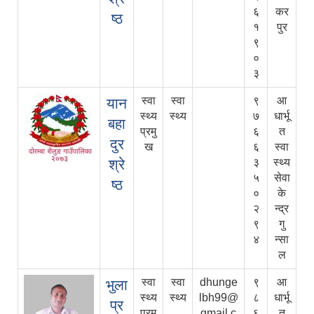
६
कर
ष्ठ
१
पुर
९
०
३
स्वा
स्वा
९
आ
यान
स्थ्य
स्थ्य
७
धार्भू
बहा
प्रमु
६
त
दुर
ख
६
स्वा
श्रे
३
स्थ्य
५
सेवा
ष्ठ
०
के
२
न्द्र
९
गु
४
न्सा
ल
स्वा
स्वा
dhunge
९
आ
भुला
स्थ्य
स्थ्य
lbh99@
८
धार्भू
प्र
प्रमु
gmail.c
६
त