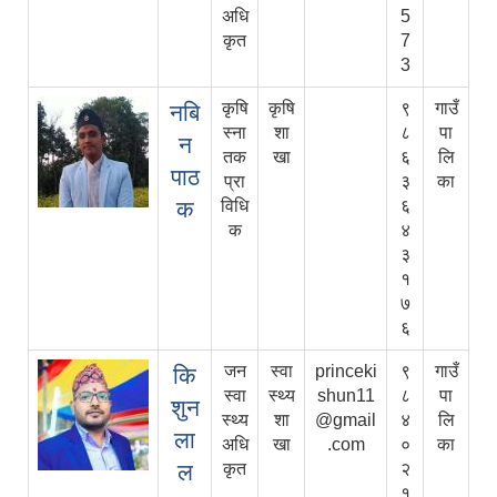
अधि
5
कृत
7
3
कृषि
कृषि
९
गाउँ
नबि
स्ना
शा
८
पा
न
तक
खा
६
लि
पाठ
प्रा
३
का
क
विधि
६
क
४
३
१
७
६
जन
स्वा
princeki
९
गाउँ
कि
स्वा
स्थ्य
shun11
८
पा
शुन
स्थ्य
शा
@gmail
४
लि
ला
अधि
खा
.com
०
का
ल
कृत
२
१