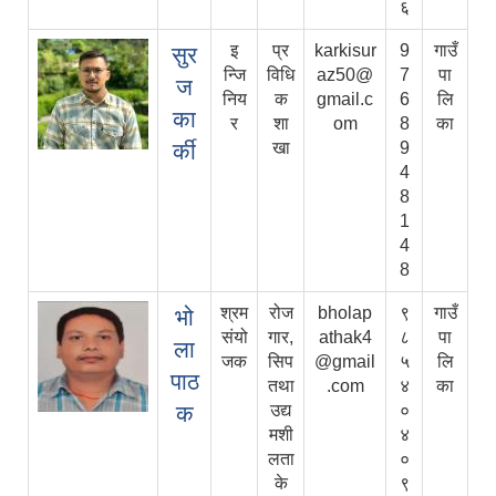
६
इ
प्र
karkisur
9
गाउँ
सुर
न्जि
विधि
az50@
7
पा
ज
निय
क
gmail.c
6
लि
का
र
शा
om
8
का
र्की
खा
9
4
8
1
4
8
श्रम
रोज
bholap
९
गाउँ
भो
संयो
गार,
athak4
८
पा
ला
जक
सिप
@gmail
५
लि
पाठ
तथा
.com
४
का
क
उद्य
०
मशी
४
लता
०
के
९