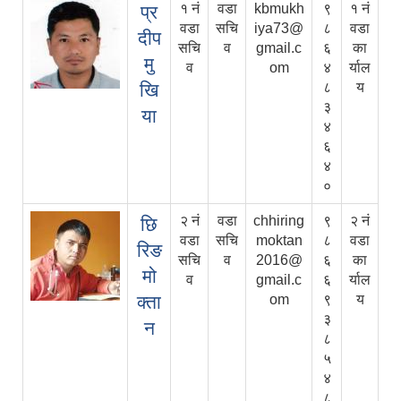
१ नं
वडा
kbmukh
९
१ नं
प्र
वडा
सचि
iya73@
८
वडा
दीप
सचि
व
gmail.c
६
का
मु
व
om
४
र्याल
खि
८
य
३
या
४
६
४
०
२ नं
वडा
chhiring
९
२ नं
छि
वडा
सचि
moktan
८
वडा
रिङ
सचि
व
2016@
६
का
मो
व
gmail.c
६
र्याल
क्ता
om
९
य
३
न
८
५
४
८