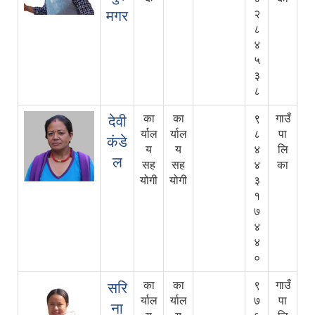
मगर
२
८
४
५
३
८
का
का
९
गाउँ
देवी
र्याल
र्याल
८
पा
कंडे
य
य
४
लि
ल
सह
सह
४
का
योगी
योगी
३
१
७
४
४
०
का
का
९
गाउँ
सरि
र्याल
र्याल
७
पा
ना