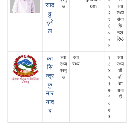
साद
ख
om
९
स्वा
ढु
२
स्थ्य
२
सेवा
ङ्गे
६
के
ल
०
न्द्र
२
रिष्ठे
४
स्वा
स्वा
९
स्वा
का
स्थ्य
स्थ्य
८
स्थ्य
सि
प्रमु
४
चौ
न्द्र
ख
५
की
कु
९
था
७
पागा
मार
१
उँ
याद
०
ब
७
६