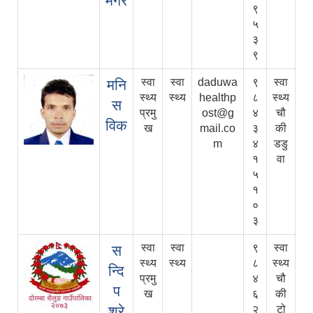
मगर
९
५
३
९
स्वा
स्वा
daduwa
९
स्वा
मनि
स्थ्य
स्थ्य
healthp
८
स्थ्य
स
प्रमु
ost@g
४
चौ
विक
ख
mail.co
३
की
m
४
डडु
१
वा
५
१
०
३
स्वा
स्वा
९
स्वा
स
स्थ्य
स्थ्य
८
स्थ्य
न्दि
प्रमु
४
चौ
प
ख
६
की
श्रे
२
टो