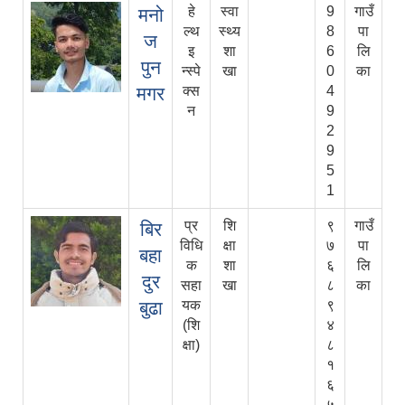
हे
स्वा
9
गाउँ
मनो
ल्थ
स्थ्य
8
पा
ज
इ
शा
6
लि
पुन
न्स्पे
खा
0
का
मगर
क्स
4
न
9
2
9
5
1
प्र
शि
९
गाउँ
बिर
विधि
क्षा
७
पा
बहा
क
शा
६
लि
दुर
सहा
खा
८
का
बुढा
यक
९
(शि
४
क्षा)
८
१
६
५