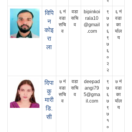
२
६ नं
वडा
bipinkoi
९
६ नं
विपि
वडा
सचि
rala10
७
वडा
न
सचि
व
@gmail
४
का
कोइ
व
.com
६
र्याल
रा
९
य
७
ला
६
०
२
२
७ नं
वडा
deepad
९
७ नं
दिपा
वडा
सचि
angi79
७
वडा
कु
सचि
व
5@gma
६
का
मारी
व
il.com
७
र्याल
डि.
९
य
७
सी
१
०