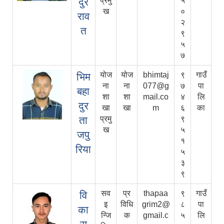
दुर
प्रमु
५
ख
०
राव
२
त
९
५
७
योज
योज
bhimtaj
९
गाउँ
भिम
ना
ना
077@g
७
पा
बहा
शा
शा
mail.co
४
लि
दुर
खा
खा
m
६
का
ता
प्रमु
९
ख
५
जपु
१
रिया
५
३
९
सव
प्र
thapaa
९
गाउँ
वि
इ
विधि
grim2@
८
पा
का
न्जि
क
gmail.c
५
लि