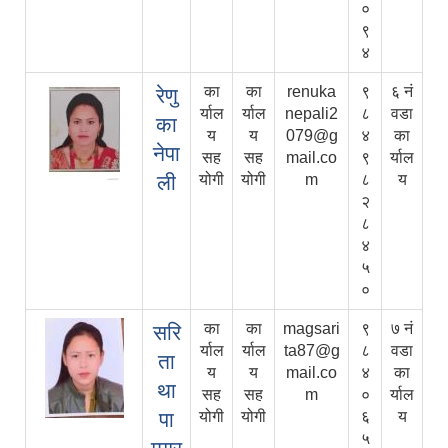
०
९
४
का
का
renuka
९
६ नं
रेणु
र्याल
र्याल
nepali2
८
वडा
का
य
य
079@g
४
का
नेपा
सह
सह
mail.co
९
र्याल
ली
योगी
योगी
m
८
य
२
८
४
५
०
का
का
magsari
९
७ नं
सरि
र्याल
र्याल
ta87@g
८
वडा
ता
य
य
mail.co
४
का
था
सह
सह
m
०
र्याल
पा
योगी
योगी
६
य
५