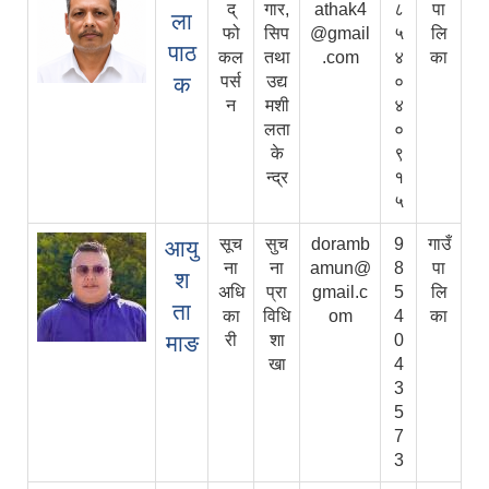
द्‌
गार,
athak4
८
पा
ला
फो
सिप
@gmail
५
लि
पाठ
कल
तथा
.com
४
का
क
पर्स
उद्य
०
न
मशी
४
लता
०
के
९
न्द्र
१
५
सूच
सुच
doramb
9
गाउँ
आयु
ना
ना
amun@
8
पा
श
अधि
प्रा
gmail.c
5
लि
ता
का
विधि
om
4
का
माङ
री
शा
0
खा
4
3
5
7
3