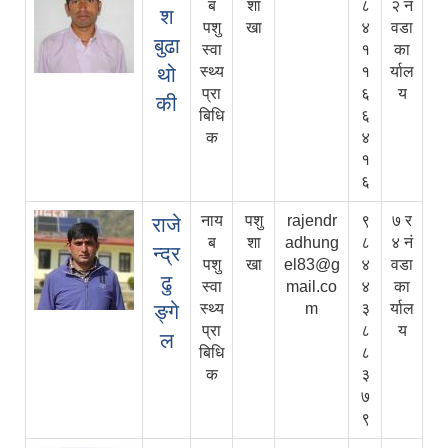
ब
शा
८
२ नं
श
पशु
खा
४
वडा
बुढा
स्वा
१
का
थो
स्थ्य
१
र्याल
प्रा
६
य
की
बिधि
६
क
४
१
६
नाय
पशु
rajendr
९
७ र
राजे
ब
शा
adhung
८
४ नं
न्द्र
पशु
खा
el83@g
४
वडा
ढु
स्वा
mail.co
४
का
ङ्गे
स्थ्य
m
३
र्याल
प्रा
८
य
ल
बिधि
८
क
३
७
९