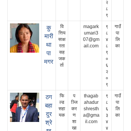
२
८
९
वि
magark
९
गाउँ
कु
त्तिय
umari3
८
पा
मारी
साक्ष
07@gm
४
लि
था
रता
ail.com
८
का
पा
सह
९
जक
०
मगर
र्ता
६
२
०
९
फि
प
thagab
९
गाउँ
ठग
ल्ड
ञ्जि
ahadur
८
पा
बहा
सहा
कर
shresth
६
लि
दुर
यक
ण
a@gma
३
का
श्रे
शा
il.com
४
खा
४
ष्ठ