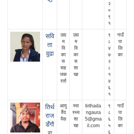
२
०
९
१
उद्य
उद्य
९
गाउँ
सवि
म
म
८
पा
ता
वि
वि
४
लि
वुढा
का
का
७
का
स
स
२
सह
शा
८
जक
खा
१
रर्ता
४
६
१
आयु
स्वा
tirthada
९
गाउँ
तिर्थ
र्वेद
स्थ्य
ngaura
८
पा
राज
वैद्य
शा
5@gma
६
लि
डँगौ
खा
il.com
५
का
रा
६