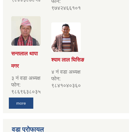
फोन:
९७४२४६६१०१
सन्तलाल थापा
श्याम लाल घिसिङ
मगर
४ नं वडा अध्यक्ष
३ नं वडा अध्यक्ष
फोन:
फोन:
९८४१०४०३६०
९८६९६३८०३५
more
वडा प्रोफायल