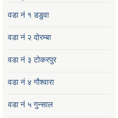
वडा नं १ डडुवा
वडा नं २ दोरम्बा
वडा नं ३ टोकरपुर
वडा नं ४ गौश्वारा
वडा नं ५ गुन्साल