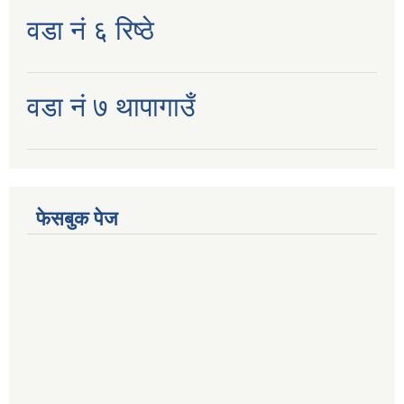
वडा नं ६ रिष्ठे
वडा नं ७ थापागाउँ
फेसबुक पेज