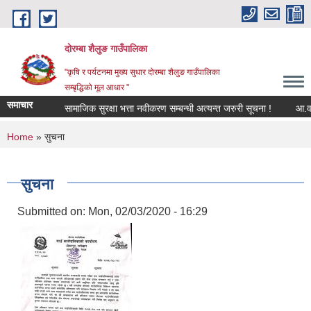
Skip to main content
दोरम्बा शैलुङ गाउँपालिका
"कृषि र पर्यटनमा मुख्य सुधार दोरम्बा शैलुङ गाउँपालिका
सम्बृद्धिको मूल आधार "
समाचार
सामाजिक सुरक्षा भत्ता नवीकरण सम्बन्धी अत्यन्त जरुरी सूचना !
आ.व. २०
You are here
Home
» सुचना
सुचना
Submitted on:
Mon, 02/03/2020 - 16:29