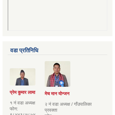
वडा प्रतिनिधि
प्रेम कुमार लामा
मेच मान योन्जन
१ नं वडा अध्यक्ष
२ नं वडा अध्यक्ष / गाँउपालिका
फोन:
प्रवक्ता
९८४४३८७८५४