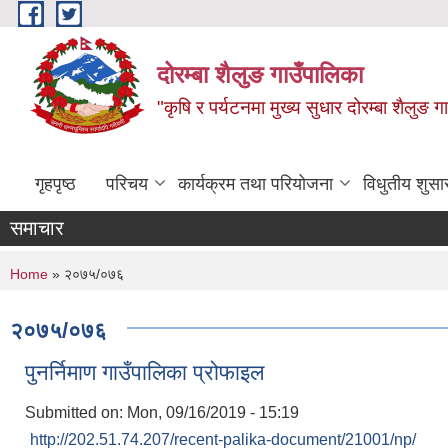
Skip to main content
दोरम्बा शैलुङ गाउँपालिका
"कृषि र पर्यटनमा मुख्य सुधार दोरम्बा शैलुङ ग
गृहपृष्ठ
परिचय
कार्यक्रम तथा परियोजना
विधुतीय शुसा
समाचार
You are here
Home
» २०७५/०७६
२०७५/०७६
पुनर्निमाण गाउँपालिका प्रोफाइल
Submitted on:
Mon, 09/16/2019 - 15:19
http://202.51.74.207/recent-palika-document/21001/np/