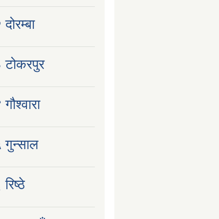
 दोरम्बा
३ टोकरपुर
 गौश्वारा
 गुन्साल
रिष्ठे