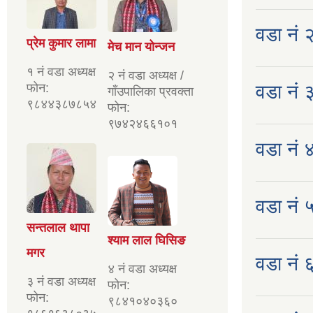
वडा नं २
प्रेम कुमार लामा
मेच मान योन्जन
१ नं वडा अध्यक्ष
२ नं वडा अध्यक्ष /
फोन:
वडा नं 
गाँउपालिका प्रवक्ता
९८४४३८७८५४
फोन:
९७४२४६६१०१
वडा नं ४
वडा नं ५
सन्तलाल थापा
श्याम लाल घिसिङ
मगर
वडा नं ६ 
४ नं वडा अध्यक्ष
३ नं वडा अध्यक्ष
फोन:
फोन:
९८४१०४०३६०