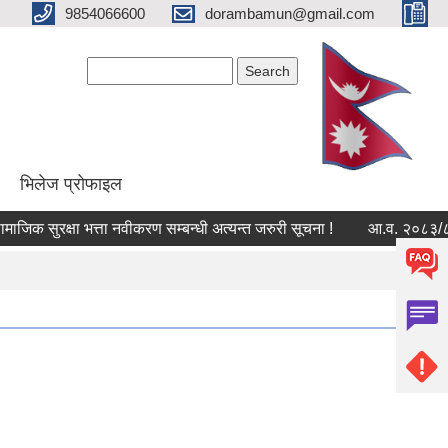
9854066600
dorambamun@gmail.com
Search form
Search
भिलेज प्रोफाइल
िक सुरक्षा भत्ता नवीकरण सम्बन्धी अत्यन्त जरुरी सूचना !
आ.व. २०८३/८४ को 