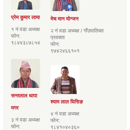
प्रेम कुमार लामा
मेच मान योन्जन
१ नं वडा अध्यक्ष
२ नं वडा अध्यक्ष / गाँउपालिका
फोन:
प्रवक्ता
९८४४३८७८५४
फोन:
९७४२४६६१०१
सन्तलाल थापा
श्याम लाल घिसिङ
मगर
४ नं वडा अध्यक्ष
३ नं वडा अध्यक्ष
फोन:
फोन:
९८४१०४०३६०