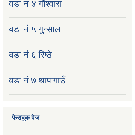
वडा नं ४ गौश्वारा
वडा नं ५ गुन्साल
वडा नं ६ रिष्ठे
वडा नं ७ थापागाउँ
फेसबुक पेज