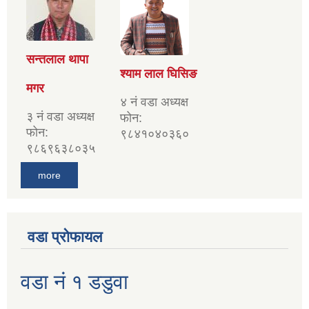
सन्तलाल थापा
श्याम लाल घिसिङ
मगर
४ नं वडा अध्यक्ष
३ नं वडा अध्यक्ष
फोन:
फोन:
९८४१०४०३६०
९८६९६३८०३५
more
वडा प्रोफायल
वडा नं १ डडुवा