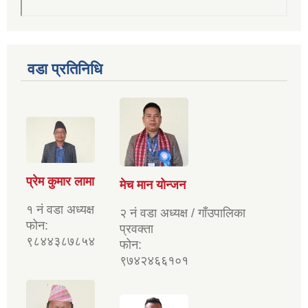
वडा प्रतिनिधि
प्रेम कुमार लामा
मेच मान योन्जन
१ नं वडा अध्यक्ष
२ नं वडा अध्यक्ष / गाँउपालिका
फोन:
प्रवक्ता
९८४४३८७८५४
फोन:
९७४२४६६१०१