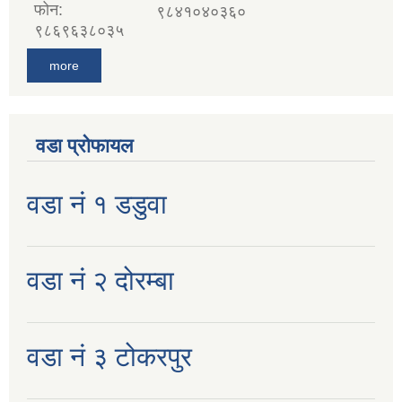
फोन:
९८४१०४०३६०
९८६९६३८०३५
more
वडा प्रोफायल
वडा नं १ डडुवा
वडा नं २ दोरम्बा
वडा नं ३ टोकरपुर