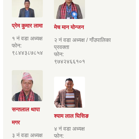
प्रेम कुमार लामा
मेच मान योन्जन
१ नं वडा अध्यक्ष
२ नं वडा अध्यक्ष / गाँउपालिका
फोन:
प्रवक्ता
९८४४३८७८५४
फोन:
९७४२४६६१०१
सन्तलाल थापा
श्याम लाल घिसिङ
मगर
४ नं वडा अध्यक्ष
३ नं वडा अध्यक्ष
फोन: