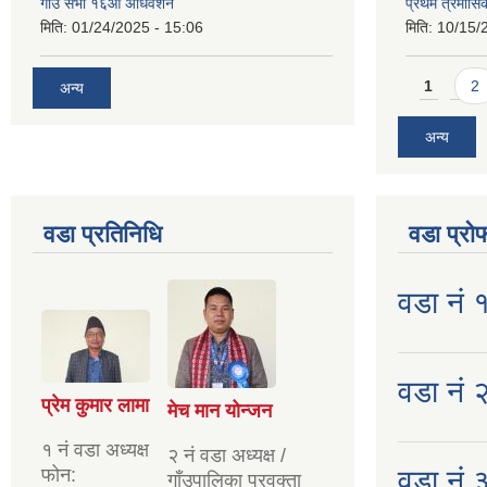
गाउँ सभा १६औँ अधिवेशन
प्रथम त्रैमास
मिति:
01/24/2025 - 15:06
मिति:
10/15/
Pages
1
2
अन्य
अन्य
वडा प्रतिनिधि
वडा प्रो
वडा नं 
वडा नं २
प्रेम कुमार लामा
मेच मान योन्जन
१ नं वडा अध्यक्ष
२ नं वडा अध्यक्ष /
फोन:
वडा नं 
गाँउपालिका प्रवक्ता