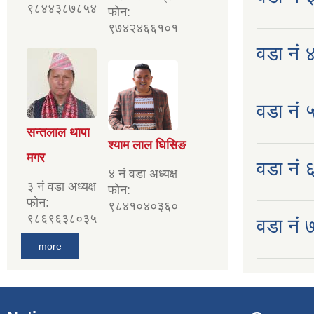
९८४४३८७८५४
फोन:
९७४२४६६१०१
वडा नं ४
वडा नं ५
सन्तलाल थापा
श्याम लाल घिसिङ
मगर
वडा नं ६ 
४ नं वडा अध्यक्ष
३ नं वडा अध्यक्ष
फोन:
फोन:
९८४१०४०३६०
९८६९६३८०३५
वडा नं ७
more