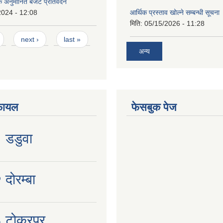
िक अनुमानित बजेट प्रतिवेदन
2024 - 12:08
आर्थिक प्रस्ताव खोल्ने सम्बन्धी सूचना
मिति:
05/15/2026 - 11:28
next ›
last »
अन्य
फायल
फेसबुक पेज
१ डडुवा
 दोरम्बा
३ टोकरपुर