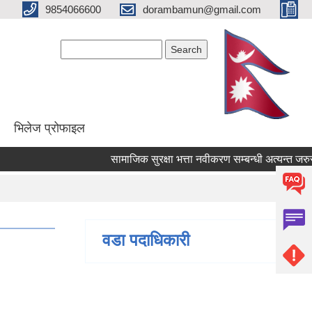
9854066600
dorambamun@gmail.com
Search form
Search
भिलेज प्रोफाइल
सामाजिक सुरक्षा भत्ता नवीकरण सम्बन्धी अत्यन्त जरुरी सू
वडा पदाधिकारी