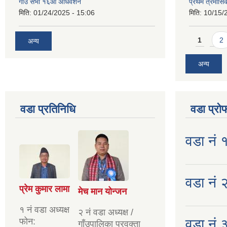
गाउँ सभा १६औँ अधिवेशन
प्रथम त्रैमास
मिति:
01/24/2025 - 15:06
मिति:
10/15/
Pages
1
2
अन्य
अन्य
वडा प्रतिनिधि
वडा प्रो
वडा नं 
वडा नं २
प्रेम कुमार लामा
मेच मान योन्जन
१ नं वडा अध्यक्ष
२ नं वडा अध्यक्ष /
फोन:
वडा नं 
गाँउपालिका प्रवक्ता