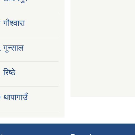
 गौश्वारा
 गुन्साल
रिष्ठे
 थापागाउँ