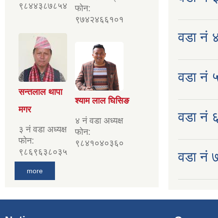
९८४४३८७८५४
फोन:
९७४२४६६१०१
वडा नं ४
वडा नं ५
सन्तलाल थापा
श्याम लाल घिसिङ
मगर
वडा नं ६ 
४ नं वडा अध्यक्ष
३ नं वडा अध्यक्ष
फोन:
फोन:
९८४१०४०३६०
९८६९६३८०३५
वडा नं ७
more