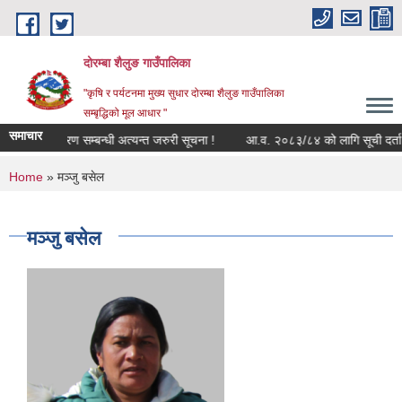
Skip to main content
दोरम्बा शैलुङ गाउँपालिका
"कृषि र पर्यटनमा मुख्य सुधार दोरम्बा शैलुङ गाउँपालिका
सम्बृद्धिको मूल आधार "
समाचार
ा भत्ता नवीकरण सम्बन्धी अत्यन्त जरुरी सूचना !
आ.व. २०८३/८४ को लागि सूची दर्ता तथा स
You are here
Home
» मञ्जु बसेल
मञ्जु बसेल