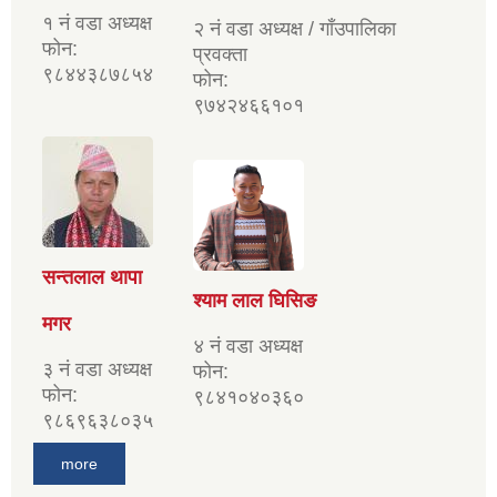
१ नं वडा अध्यक्ष
२ नं वडा अध्यक्ष / गाँउपालिका
फोन:
प्रवक्ता
९८४४३८७८५४
फोन:
९७४२४६६१०१
सन्तलाल थापा
श्याम लाल घिसिङ
मगर
४ नं वडा अध्यक्ष
३ नं वडा अध्यक्ष
फोन:
फोन:
९८४१०४०३६०
९८६९६३८०३५
more