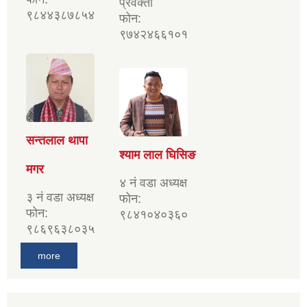
प्रवक्ता
९८४४३८७८५४
फोन:
९७४२४६६१०१
सन्तलाल थापा
श्याम लाल घिसिङ
मगर
४ नं वडा अध्यक्ष
३ नं वडा अध्यक्ष
फोन:
फोन:
९८४१०४०३६०
९८६९६३८०३५
more