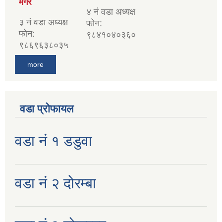
मगर
४ नं वडा अध्यक्ष
३ नं वडा अध्यक्ष
फोन:
फोन:
९८४१०४०३६०
९८६९६३८०३५
more
वडा प्रोफायल
वडा नं १ डडुवा
वडा नं २ दोरम्बा