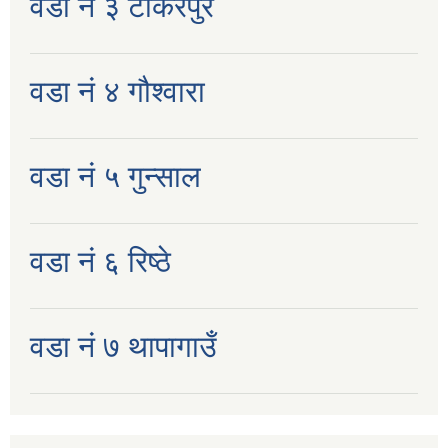
वडा नं ३ टोकरपुर
वडा नं ४ गौश्वारा
वडा नं ५ गुन्साल
वडा नं ६ रिष्ठे
वडा नं ७ थापागाउँ