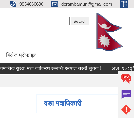
9854066600
dorambamun@gmail.com
Search form
Search
भिलेज प्रोफाइल
जिक सुरक्षा भत्ता नवीकरण सम्बन्धी अत्यन्त जरुरी सूचना !
आ.व. २०८३/८४ को 
वडा पदाधिकारी