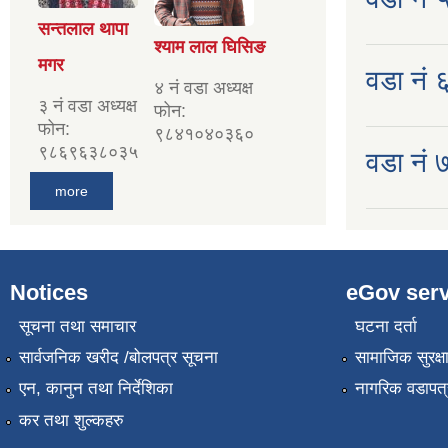
सन्तलाल थापा
श्याम लाल घिसिङ
मगर
वडा नं ६ 
४ नं वडा अध्यक्ष
३ नं वडा अध्यक्ष
फोन:
फोन:
९८४१०४०३६०
९८६९६३८०३५
वडा नं ७
more
Notices
eGov serv
सूचना तथा समाचार
घटना दर्ता
सार्वजनिक खरीद /बोलपत्र सूचना
सामाजिक सुरक्ष
एन, कानुन तथा निर्देशिका
नागरिक वडापत्
कर तथा शुल्कहरु