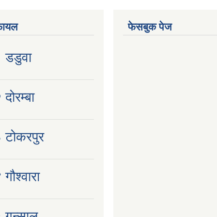
फायल
फेसबुक पेज
१ डडुवा
 दोरम्बा
३ टोकरपुर
 गौश्वारा
 गुन्साल