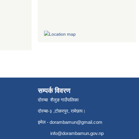
सम्पर्क विवरण
दोरम्बा शैलुङ गाउँपालिका
दोरम्बा-३ ,टोकरपुर, रामेछाप।
इमेल -
dorambamun@gmail.com
info@dorambamun.gov.np