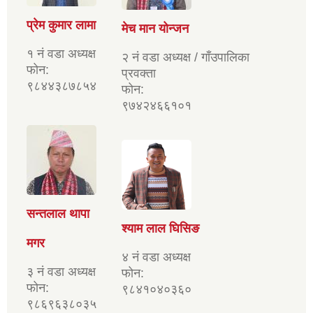
प्रेम कुमार लामा
मेच मान योन्जन
१ नं वडा अध्यक्ष
२ नं वडा अध्यक्ष / गाँउपालिका
फोन:
प्रवक्ता
९८४४३८७८५४
फोन:
९७४२४६६१०१
सन्तलाल थापा
श्याम लाल घिसिङ
मगर
४ नं वडा अध्यक्ष
३ नं वडा अध्यक्ष
फोन:
फोन:
९८४१०४०३६०
९८६९६३८०३५