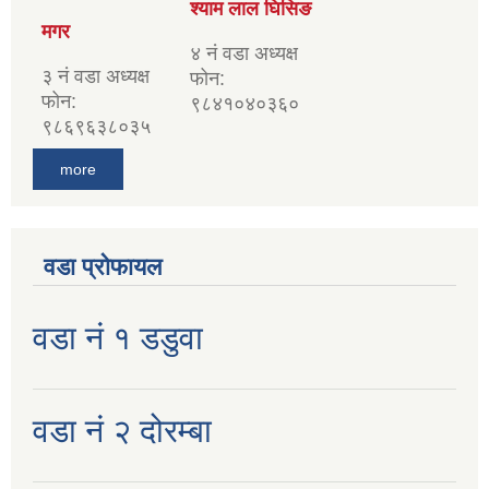
श्याम लाल घिसिङ
मगर
४ नं वडा अध्यक्ष
३ नं वडा अध्यक्ष
फोन:
फोन:
९८४१०४०३६०
९८६९६३८०३५
more
वडा प्रोफायल
वडा नं १ डडुवा
वडा नं २ दोरम्बा