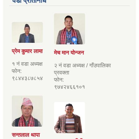
वडा प्रतिनिधि
प्रेम कुमार लामा
मेच मान योन्जन
१ नं वडा अध्यक्ष
२ नं वडा अध्यक्ष / गाँउपालिका
फोन:
प्रवक्ता
९८४४३८७८५४
फोन:
९७४२४६६१०१
सन्तलाल थापा