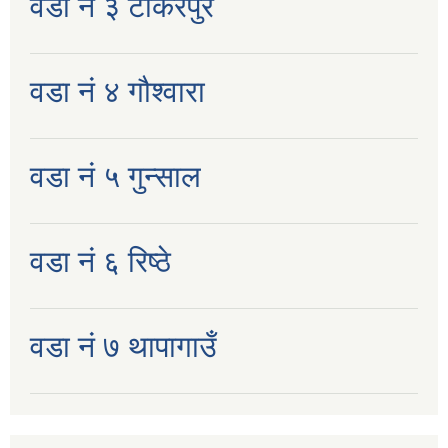
वडा नं ३ टोकरपुर
वडा नं ४ गौश्वारा
वडा नं ५ गुन्साल
वडा नं ६ रिष्ठे
वडा नं ७ थापागाउँ