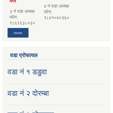
मगर
४ नं वडा अध्यक्ष
३ नं वडा अध्यक्ष
फोन:
फोन:
९८४१०४०३६०
९८६९६३८०३५
more
वडा प्रोफायल
वडा नं १ डडुवा
वडा नं २ दोरम्बा