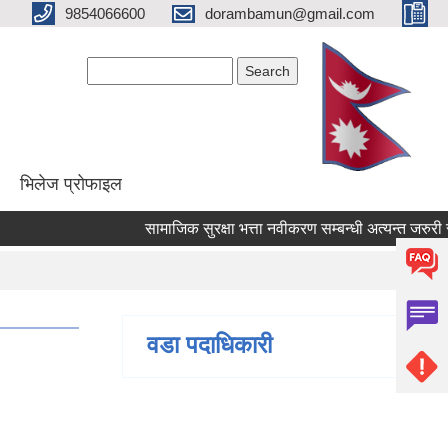
9854066600
dorambamun@gmail.com
Search form
Search
भिलेज प्रोफाइल
सामाजिक सुरक्षा भत्ता नवीकरण सम्बन्धी अत्यन्त जरुरी सूचन
वडा पदाधिकारी