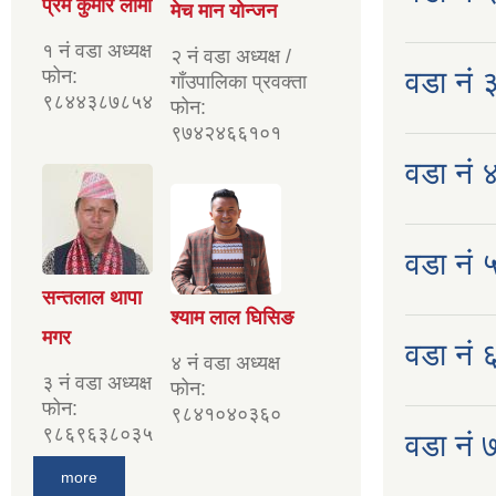
प्रेम कुमार लामा
मेच मान योन्जन
१ नं वडा अध्यक्ष
२ नं वडा अध्यक्ष /
फोन:
वडा नं 
गाँउपालिका प्रवक्ता
९८४४३८७८५४
फोन:
९७४२४६६१०१
वडा नं ४
वडा नं ५
सन्तलाल थापा
श्याम लाल घिसिङ
मगर
वडा नं ६ 
४ नं वडा अध्यक्ष
३ नं वडा अध्यक्ष
फोन:
फोन:
९८४१०४०३६०
९८६९६३८०३५
वडा नं ७
more