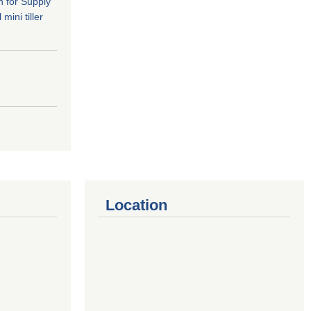
n for Supply
mini tiller
Location