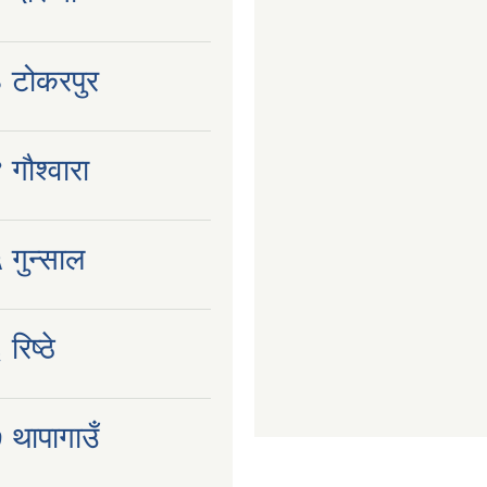
३ टोकरपुर
 गौश्वारा
 गुन्साल
रिष्ठे
 थापागाउँ