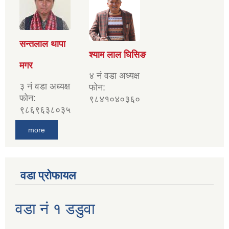
सन्तलाल थापा
श्याम लाल घिसिङ
मगर
४ नं वडा अध्यक्ष
३ नं वडा अध्यक्ष
फोन:
फोन:
९८४१०४०३६०
९८६९६३८०३५
more
वडा प्रोफायल
वडा नं १ डडुवा