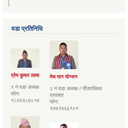
वडा प्रतिनिधि
प्रेम कुमार लामा
मेच मान योन्जन
१ नं वडा अध्यक्ष
२ नं वडा अध्यक्ष / गाँउपालिका
फोन:
प्रवक्ता
९८४४३८७८५४
फोन:
९७४२४६६१०१