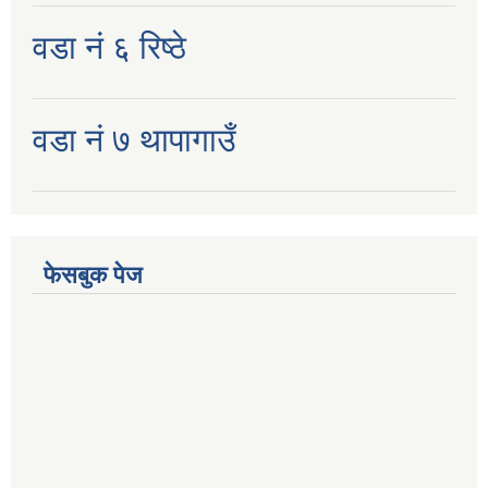
वडा नं ६ रिष्ठे
वडा नं ७ थापागाउँ
फेसबुक पेज