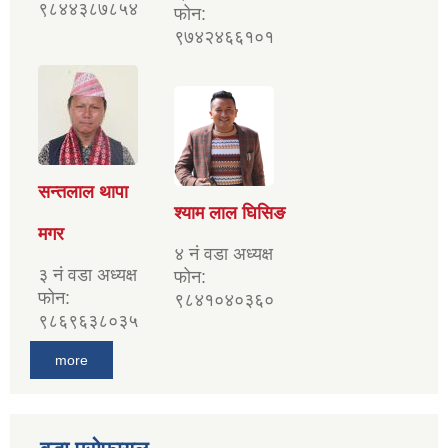
९८४४३८७८५४
फोन:
९७४२४६६१०१
सन्तलाल थापा
श्याम लाल घिसिङ
मगर
४ नं वडा अध्यक्ष
३ नं वडा अध्यक्ष
फोन:
फोन:
९८४१०४०३६०
९८६९६३८०३५
more