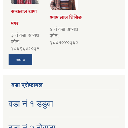
सन्तलाल थापा
श्याम लाल घिसिङ
मगर
४ नं वडा अध्यक्ष
३ नं वडा अध्यक्ष
फोन:
फोन:
९८४१०४०३६०
९८६९६३८०३५
more
वडा प्रोफायल
वडा नं १ डडुवा
वडा नं २ दोरम्बा