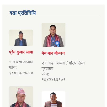
वडा प्रतिनिधि
प्रेम कुमार लामा
मेच मान योन्जन
१ नं वडा अध्यक्ष
२ नं वडा अध्यक्ष / गाँउपालिका
फोन:
प्रवक्ता
९८४४३८७८५४
फोन:
९७४२४६६१०१