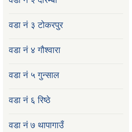
वडा नं ३ टोकरपुर
वडा नं ४ गौश्वारा
वडा नं ५ गुन्साल
वडा नं ६ रिष्ठे
वडा नं ७ थापागाउँ