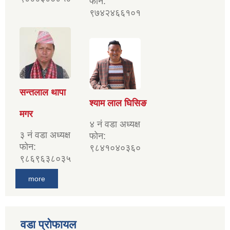
फोन:
९७४२४६६१०१
सन्तलाल थापा
श्याम लाल घिसिङ
मगर
४ नं वडा अध्यक्ष
३ नं वडा अध्यक्ष
फोन:
फोन:
९८४१०४०३६०
९८६९६३८०३५
more
वडा प्रोफायल