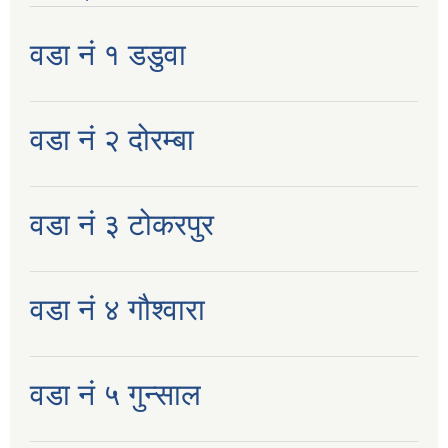
वडा नं १ डडुवा
वडा नं २ दोरम्बा
वडा नं ३ टोकरपुर
वडा नं ४ गौश्वारा
वडा नं ५ गुन्साल