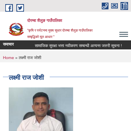
Skip to main content
दोरम्बा शैलुङ गाउँपालिका
"कृषि र पर्यटनमा मुख्य सुधार दोरम्बा शैलुङ गाउँपालिका
सम्बृद्धिको मूल आधार "
समाचार
सामाजिक सुरक्षा भत्ता नवीकरण सम्बन्धी अत्यन्त जरुरी सूचना !
आ.
You are here
Home
» लक्ष्मी राज जोशी
लक्ष्मी राज जोशी