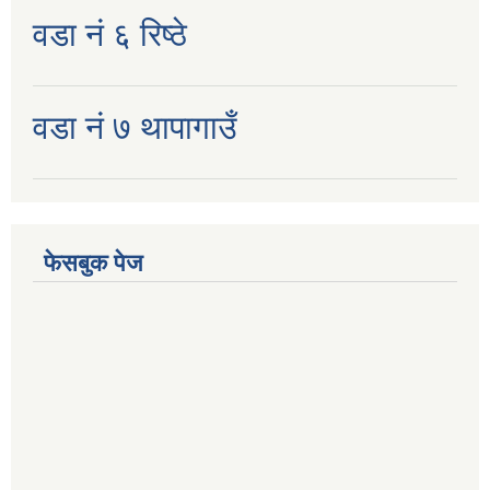
वडा नं ६ रिष्ठे
वडा नं ७ थापागाउँ
फेसबुक पेज