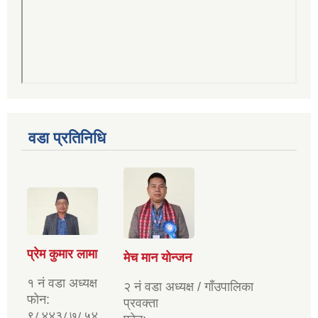
वडा प्रतिनिधि
प्रेम कुमार लामा
मेच मान योन्जन
१ नं वडा अध्यक्ष
२ नं वडा अध्यक्ष / गाँउपालिका
फोन:
प्रवक्ता
९८४४३८७८५४