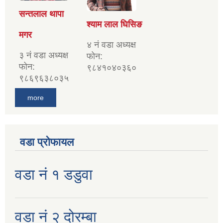
सन्तलाल थापा
श्याम लाल घिसिङ
मगर
४ नं वडा अध्यक्ष
३ नं वडा अध्यक्ष
फोन:
फोन:
९८४१०४०३६०
९८६९६३८०३५
more
वडा प्रोफायल
वडा नं १ डडुवा
वडा नं २ दोरम्बा