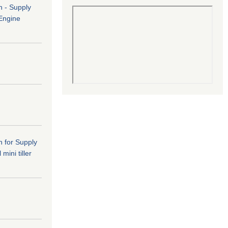
n - Supply
 Engine
n for Supply
mini tiller