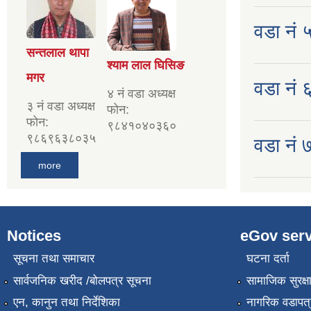
वडा नं ५
सन्तलाल थापा
श्याम लाल घिसिङ
मगर
वडा नं ६ 
४ नं वडा अध्यक्ष
३ नं वडा अध्यक्ष
फोन:
फोन:
९८४१०४०३६०
९८६९६३८०३५
वडा नं ७
more
Notices
eGov serv
सूचना तथा समाचार
घटना दर्ता
सार्वजनिक खरीद /बोलपत्र सूचना
सामाजिक सुरक्ष
एन, कानुन तथा निर्देशिका
नागरिक वडापत्