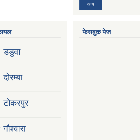
अन्य
फायल
फेसबुक पेज
१ डडुवा
 दोरम्बा
३ टोकरपुर
 गौश्वारा