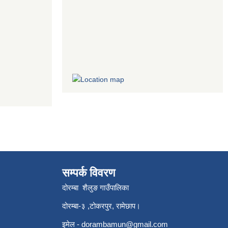
सम्पर्क विवरण
दोरम्बा शैलुङ गाउँपालिका
दोरम्बा-३ ,टोकरपुर, रामेछाप।
इमेल -
dorambamun@gmail.com