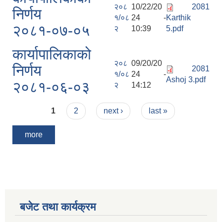
२०८
10/22/20
2081
निर्णय
१/०८
24 -
Karthik
२०८१-०७-०५
२
10:39
5.pdf
कार्यापालिकाको
२०८
09/20/20
निर्णय
2081
१/०८
24 -
Ashoj 3.pdf
२०८१-०६-०३
२
14:12
Pages
1
2
next ›
last »
more
बजेट तथा कार्यक्रम