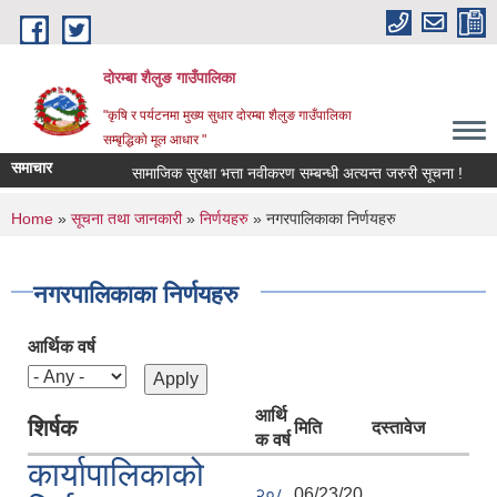
Skip to main content
दोरम्बा शैलुङ गाउँपालिका
"कृषि र पर्यटनमा मुख्य सुधार दोरम्बा शैलुङ गाउँपालिका
सम्बृद्धिको मूल आधार "
समाचार
सामाजिक सुरक्षा भत्ता नवीकरण सम्बन्धी अत्यन्त जरुरी सूचना !
आ.व
You are here
Home
»
सूचना तथा जानकारी
»
निर्णयहरु
» नगरपालिकाका निर्णयहरु
नगरपालिकाका निर्णयहरु
आर्थिक वर्ष
आर्थि
शिर्षक
मिति
दस्तावेज
क वर्ष
कार्यापालिकाको
२०८
06/23/20