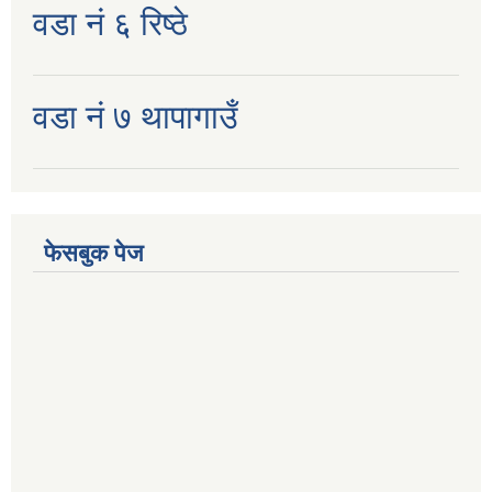
वडा नं ६ रिष्ठे
वडा नं ७ थापागाउँ
फेसबुक पेज