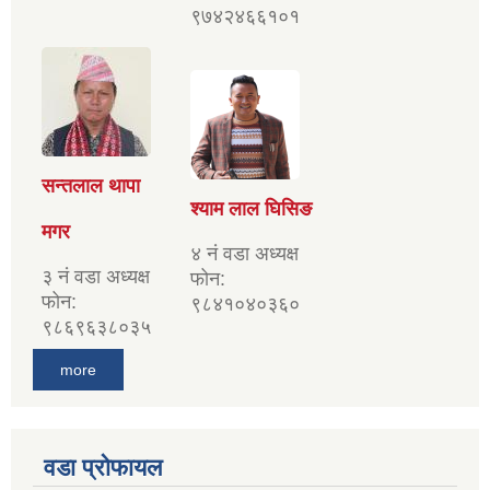
९७४२४६६१०१
सन्तलाल थापा
श्याम लाल घिसिङ
मगर
४ नं वडा अध्यक्ष
३ नं वडा अध्यक्ष
फोन:
फोन:
९८४१०४०३६०
९८६९६३८०३५
more
वडा प्रोफायल